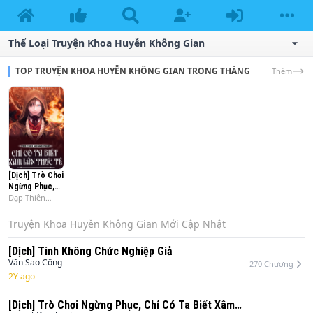
Thể Loại Truyện
Khoa Huyễn Không Gian
TOP TRUYỆN KHOA HUYỄN KHÔNG GIAN TRONG THÁNG
Thêm
[Dịch] Trò Chơi
Ngừng Phục,
Đạp Thiên
Chỉ Có Ta Biết
Thanh
Xâm Lấn Thực
Tế
Truyện
Khoa Huyễn Không Gian
Mới Cập Nhật
[Dịch] Tinh Không Chức Nghiệp Giả
Văn Sao Công
270
Chương
2Y ago
[Dịch] Trò Chơi Ngừng Phục, Chỉ Có Ta Biết Xâm