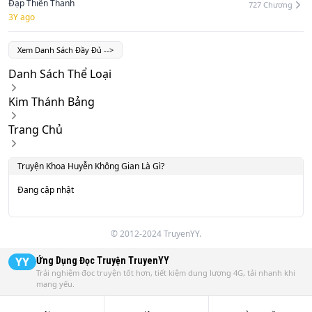
Lấn Thực Tế
Đạp Thiên Thanh
727
Chương
3Y ago
Xem Danh Sách Đầy Đủ
-->
Danh Sách Thể Loại
Kim Thánh Bảng
Trang Chủ
Truyện
Khoa Huyễn Không Gian
Là Gì?
Đang cập nhật
© 2012-2024 TruyenYY.
YY
Ứng Dụng Đọc Truyện
TruyenYY
Trải nghiệm đọc truyện tốt hơn, tiết kiệm dung lượng 4G, tải nhanh khi
mạng yếu.