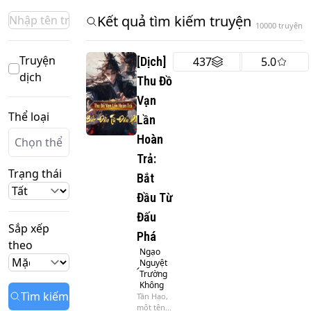
Kết quả tìm kiếm truyện
10000 truyện
Truyện
[Dịch]
437
5.0
dịch
Thu Đồ
Vạn
Thể loại
Lần
Hoàn
Trả:
Trạng thái
Bắt
Đầu Từ
Đấu
Sắp xếp
Phá
theo
Ngạo
Nguyệt
Trường
Không
Tìm kiếm
Tần Hạo,
một tên